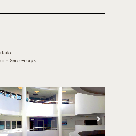
tails
eur – Garde-corps