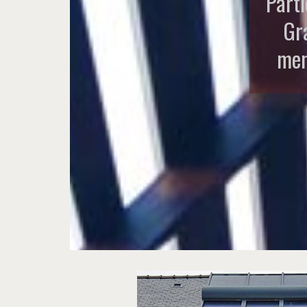
Parti
Gr
men