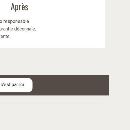
Après
co responsable
garantie décennale.
vente.
'est par ici