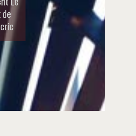
ent Le
 de
erie