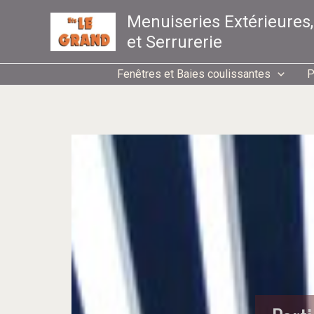
Aller
Menuiseries Extérieures,
au
et Serrurerie
contenu
Fenêtres et Baies coulissantes
P